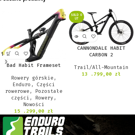
SOLD O
UT
CANNONDALE HABIT
CARBON 2
Bad Habit Frameset
Trail/All-Mountain
13 .799,00
zł
Rowery górskie
,
Enduro
,
Części
rowerowe
,
Pozostałe
części
,
Rowery
,
Nowości
15 .299,00
zł