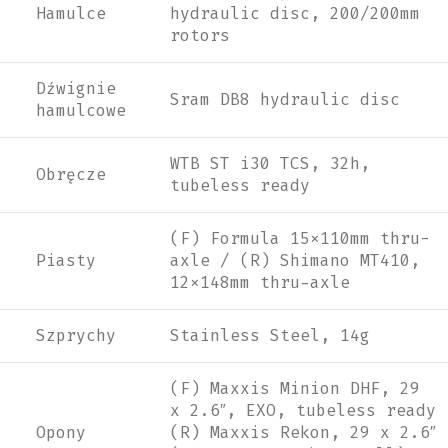
Hamulce
hydraulic disc, 200/200mm
rotors
Dźwignie
Sram DB8 hydraulic disc
hamulcowe
WTB ST i30 TCS, 32h,
Obręcze
tubeless ready
(F) Formula 15x110mm thru-
Piasty
axle / (R) Shimano MT410,
12x148mm thru-axle
Szprychy
Stainless Steel, 14g
(F) Maxxis Minion DHF, 29
x 2.6″, EXO, tubeless ready
Opony
(R) Maxxis Rekon, 29 x 2.6″