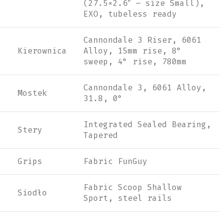
(27.5×2.6″ – size Small),
EXO, tubeless ready
Cannondale 3 Riser, 6061
Kierownica
Alloy, 15mm rise, 8°
sweep, 4° rise, 780mm
Cannondale 3, 6061 Alloy,
Mostek
31.8, 0°
Integrated Sealed Bearing,
Stery
Tapered
Grips
Fabric FunGuy
Fabric Scoop Shallow
Siodło
Sport, steel rails