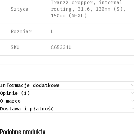
TranzX dropper, internal
Sztyca
routing, 31.6, 130mm (S),
150mm (M-XL)
Rozmiar
L
SKU
C65331U
Informacje dodatkowe
Opinie (1)
O marce
Dostawa i płatność
Podobne produkty