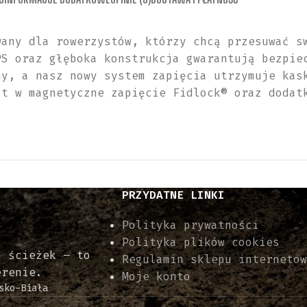
7
M
5
A
wany dla rowerzystów, którzy chcą przesuwać s
T
X
PS oraz głęboka konstrukcja gwarantują bezpie
-
M
T
I
ny, a nasz nowy system zapięcia utrzymuje kas
Y
P
st w magnetyczne zapięcie Fidlock® oraz dodat
P
S
E
Kaski
,
E
Kaski
A
MTB
G
609,00
zł
L
PRZYDATNE LINKI
E
1
Polityka prywatności
0
-
Polityka plików cookies
h ścieżek – to
5
Regulamin sklepu internetow
2
erenie.
Moje konto
0
sko-Biała
0