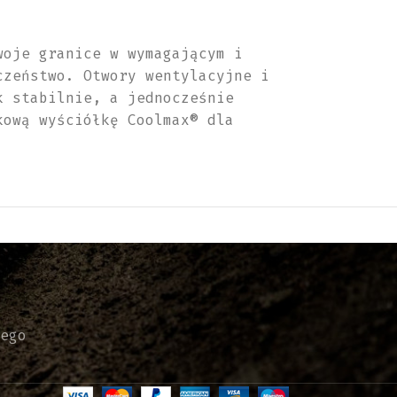
woje granice w wymagającym i
czeństwo. Otwory wentylacyjne i
k stabilnie, a jednocześnie
kową wyściółkę Coolmax® dla
ego