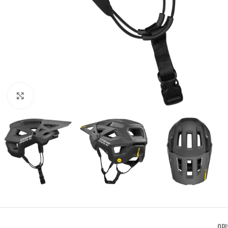
ROWERY GÓRSKIE
NAPĘD
Kliknij aby powiększyć
POPULARNE
Enduro
Kasety i
wolnobiegi
OŚWIE
Trail/All-Mountain
Korby
Lampk
Downhill
Łańcuchy
Lampk
XC (Cross Country)
Manetki
Zesta
Pedały
Przerzutki
OPI