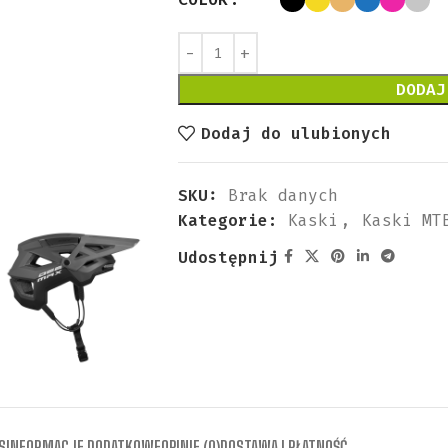
DODAJ
Dodaj do ulubionych
KASKI
SKU:
Brak danych
S
M
L
Kaski
Kategorie:
Kaski
,
Kaski MT
R
A
dziecięce
TLENIE ROWEROWE
A
V
M
Udostępnij
Kaski
i przednie
M
I
miejskie
A
C
i tylne
S
M
K
Kaski
MTB
C
A
wy oświetleniowe
S
S
Kaski
X
K
szosowe
S
D
1
E
2
E
S
INFORMACJE DODATKOWE
OPINIE (0)
DOSTAWA I PŁATNOŚĆ