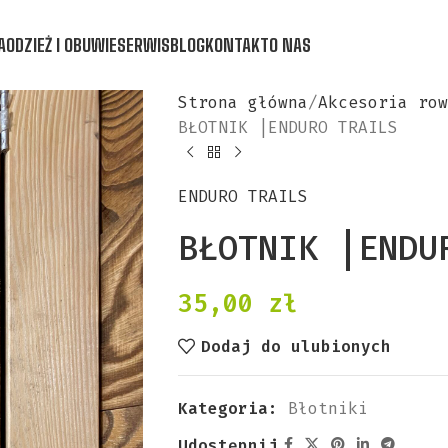
A
ODZIEŻ I OBUWIE
SERWIS
BLOG
KONTAKT
O NAS
Strona główna
Akcesoria row
BŁOTNIK |ENDURO TRAILS
ENDURO TRAILS
BŁOTNIK |ENDU
35,00
zł
Dodaj do ulubionych
Kategoria:
Błotniki
Udostępnij