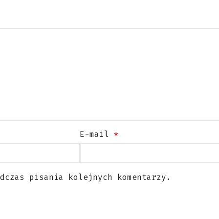
.
2
4
1
8
.
1
2
7
.
0
0
E-mail
*
0
Kasety
i
dczas pisania kolejnych komentarzy.
wolnobiegi
1
.299,00
zł