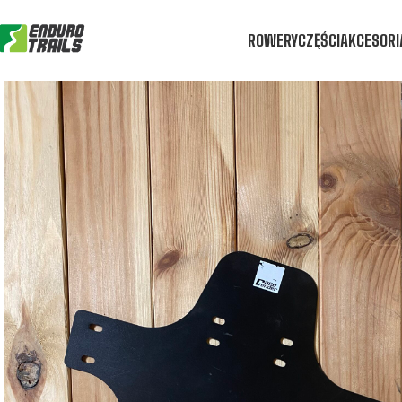
ROWERY
CZĘŚCI
AKCESORI