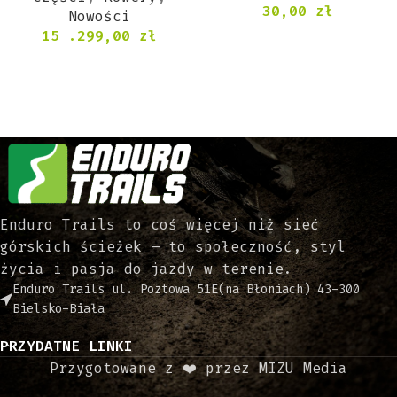
30,00
zł
Nowości
15 .299,00
zł
Enduro Trails to coś więcej niż sieć
górskich ścieżek – to społeczność, styl
życia i pasja do jazdy w terenie.
Enduro Trails ul. Poztowa 51E(na Błoniach) 43-300
Bielsko-Biała
PRZYDATNE LINKI
Przygotowane z ❤️ przez MIZU Media