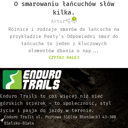
O smarowaniu łańcuchów słów
kilka.
0
Artur
Różnice i rodzaje smarów do łańcucha na
przykładzie Peaty’s Odpowiedni smar do
łańcucha to jeden z kluczowych
elementów dbania o nap...
CZYTAJ DALEJ
Enduro Trails to coś więcej niż sieć
górskich ścieżek – to społeczność, styl
życia i pasja do jazdy w terenie.
Enduro Trails ul. Poztowa 51E(na Błoniach) 43-300
Bielsko-Biała