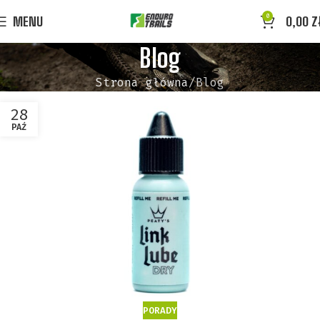
0
MENU
0,00
Z
Blog
Strona główna
Blog
28
PAŹ
PORADY