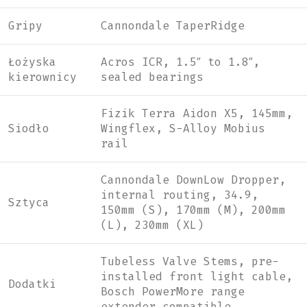
Gripy
Cannondale TaperRidge
Łożyska
Acros ICR, 1.5″ to 1.8″,
kierownicy
sealed bearings
Fizik Terra Aidon X5, 145mm,
Siodło
Wingflex, S-Alloy Mobius
rail
Cannondale DownLow Dropper,
internal routing, 34.9,
Sztyca
150mm (S), 170mm (M), 200mm
(L), 230mm (XL)
Tubeless Valve Stems, pre-
installed front light cable,
Dodatki
Bosch PowerMore range
extender compatible