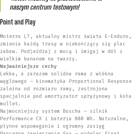
naszym
centrum testowym
!
Point and Play
Moterra LT, aktualny mistrz świata E-Enduro,
zmienia każdą trasę w niekończący się plac
zabaw. Podjeżdżaj z mocą i śmigaj w dół z
wielkim bananem na twarzy.
Najważniejsze cechy
Lekka, a zarazem solidna rama z włókna
węglowego – kinematyka Proportional Response
zależna od rozmiaru ramy, zestrojona
specjalnie pod amortyzator sprężynowy i koła
mullet.
Najmocniejszy system Boscha – silnik
Performance CX i bateria 800 Wh. Naturalne,
płynne wspomaganie i ogromny zasięg
Pancerne zawieszenie Fox – widelec Float