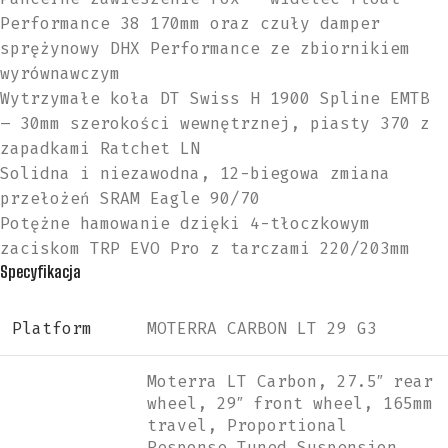
Performance 38 170mm oraz czuły damper
sprężynowy DHX Performance ze zbiornikiem
wyrównawczym
Wytrzymałe koła DT Swiss H 1900 Spline EMTB
– 30mm szerokości wewnętrznej, piasty 370 z
zapadkami Ratchet LN
Solidna i niezawodna, 12-biegowa zmiana
przełożeń SRAM Eagle 90/70
Potężne hamowanie dzięki 4-tłoczkowym
zaciskom TRP EVO Pro z tarczami 220/203mm
Specyfikacja
Platform
MOTERRA CARBON LT 29 G3
Moterra LT Carbon, 27.5″ rear
wheel, 29″ front wheel, 165mm
travel, Proportional
Response Tuned Suspension,