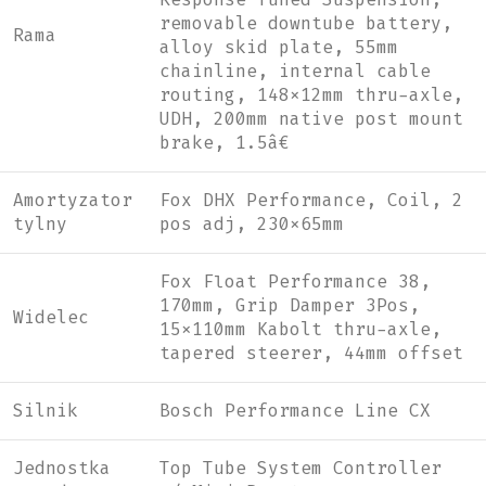
removable downtube battery,
Rama
alloy skid plate, 55mm
chainline, internal cable
routing, 148x12mm thru-axle,
UDH, 200mm native post mount
brake, 1.5â€
Amortyzator
Fox DHX Performance, Coil, 2
tylny
pos adj, 230x65mm
Fox Float Performance 38,
170mm, Grip Damper 3Pos,
Widelec
15x110mm Kabolt thru-axle,
tapered steerer, 44mm offset
Silnik
Bosch Performance Line CX
Jednostka
Top Tube System Controller