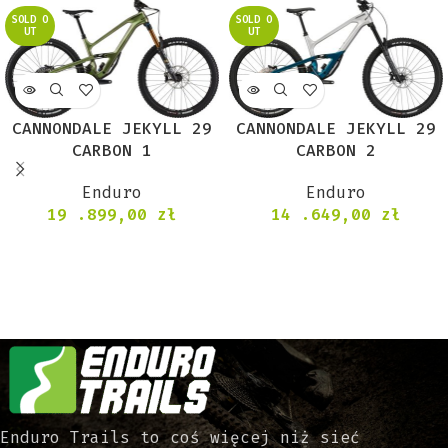
SOLD O
SOLD O
UT
UT
CANNONDALE JEKYLL 29
CANNONDALE JEKYLL 29
CARBON 1
CARBON 2
Enduro
Enduro
19 .899,00
zł
14 .649,00
zł
Enduro Trails to coś więcej niż sieć