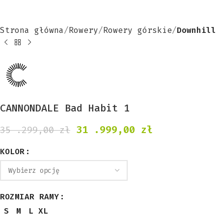
Strona główna
Rowery
Rowery górskie
Downhill
CANNONDALE Bad Habit 1
31 .999,00
zł
35 .299,00
zł
KOLOR
ROZMIAR RAMY
S
M
L
XL