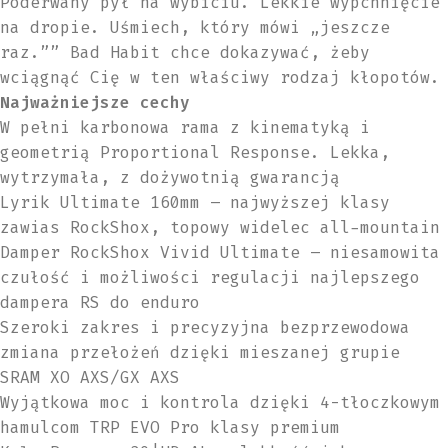
Poderwany pył na wybiciu. Lekkie wypchnięcie
na dropie. Uśmiech, który mówi „jeszcze
raz.”” Bad Habit chce dokazywać, żeby
wciągnąć Cię w ten właściwy rodzaj kłopotów.
Najważniejsze cechy
W pełni karbonowa rama z kinematyką i
geometrią Proportional Response. Lekka,
wytrzymała, z dożywotnią gwarancją
Lyrik Ultimate 160mm – najwyższej klasy
zawias RockShox, topowy widelec all-mountain
Damper RockShox Vivid Ultimate – niesamowita
czułość i możliwości regulacji najlepszego
dampera RS do enduro
Szeroki zakres i precyzyjna bezprzewodowa
zmiana przełożeń dzięki mieszanej grupie
SRAM XO AXS/GX AXS
Wyjątkowa moc i kontrola dzięki 4-tłoczkowym
hamulcom TRP EVO Pro klasy premium