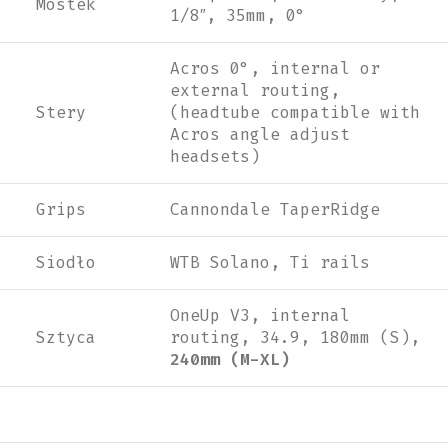
Mostek
1/8″, 35mm, 0°
Acros 0°, internal or
external routing,
Stery
(headtube compatible with
Acros angle adjust
headsets)
Grips
Cannondale TaperRidge
Siodło
WTB Solano, Ti rails
OneUp V3, internal
Sztyca
routing, 34.9, 180mm (S),
240mm (M-XL)