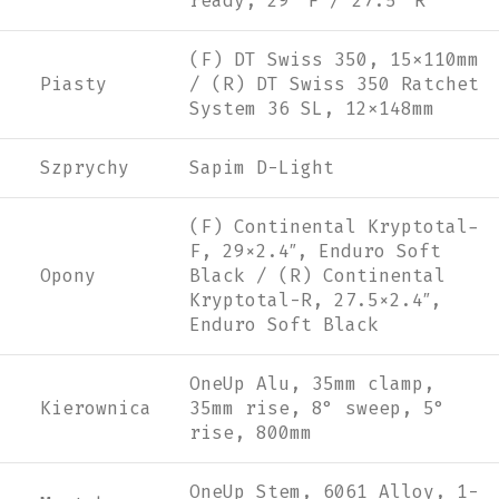
ready, 29″ F / 27.5″ R
(F) DT Swiss 350, 15x110mm
Piasty
/ (R) DT Swiss 350 Ratchet
System 36 SL, 12x148mm
Szprychy
Sapim D-Light
(F) Continental Kryptotal-
F, 29×2.4″, Enduro Soft
Opony
Black / (R) Continental
Kryptotal-R, 27.5×2.4″,
Enduro Soft Black
OneUp Alu, 35mm clamp,
Kierownica
35mm rise, 8° sweep, 5°
rise, 800mm
OneUp Stem, 6061 Alloy, 1-