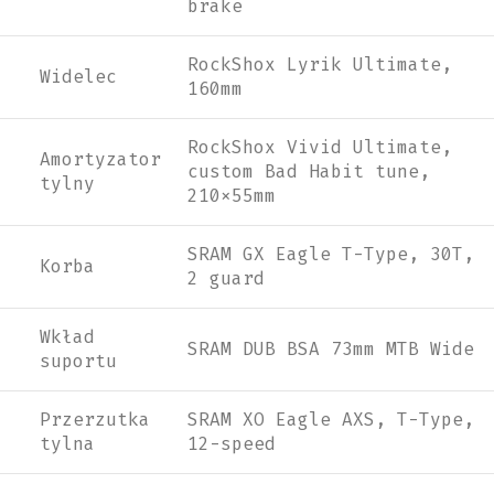
brake
RockShox Lyrik Ultimate,
Widelec
160mm
RockShox Vivid Ultimate,
Amortyzator
custom Bad Habit tune,
tylny
210x55mm
SRAM GX Eagle T-Type, 30T,
Korba
2 guard
Wkład
SRAM DUB BSA 73mm MTB Wide
suportu
Przerzutka
SRAM XO Eagle AXS, T-Type,
tylna
12-speed