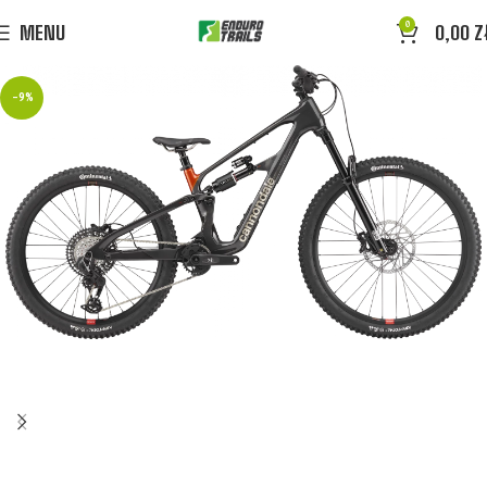
0
MENU
0,00
Z
-9%