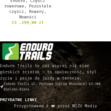
Enduro
,
Części
rowerowe
,
Pozostałe
części
,
Rowery
,
Nowości
15 .299,00
zł
Enduro Trails to coś więcej niż sieć
górskich ścieżek – to społeczność, styl
życia i pasja do jazdy w terenie.
Enduro Trails ul. Poztowa 51E(na Błoniach) 43-300
Bielsko-Biała
PRZYDATNE LINKI
Przygotowane z ❤️ przez MIZU Media