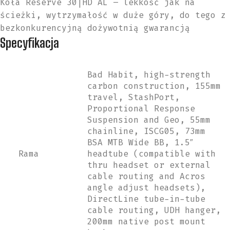
Koła Reserve 30|HD AL – lekkość jak na
ścieżki, wytrzymałość w duże góry, do tego z
bezkonkurencyjną dożywotnią gwarancją
Specyfikacja
Bad Habit, high-strength
carbon construction, 155mm
travel, StashPort,
Proportional Response
Suspension and Geo, 55mm
chainline, ISCG05, 73mm
BSA MTB Wide BB, 1.5″
Rama
headtube (compatible with
thru headset or external
cable routing and Acros
angle adjust headsets),
DirectLine tube-in-tube
cable routing, UDH hanger,
200mm native post mount